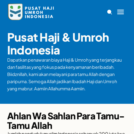
Pusat Haji & Umroh
Indonesia
Dapatkan penawaran biaya Haji & Umroh yang terjangkau
dan fasilitas yang fokus pada kenyamanan beribadah.
Biidznillah, kami akan melayani para tamu Allah dengan
paripurna. Semoga Allah jadikan Ibadah Haji dan Umroh
yang mabrur. Aamiin Allahumma Aamiin.
Ahlan Wa Sahlan Para Tamu-
Tamu Allah
Jumlah penduduk muslim Indonesia sebanyak 200 juta jiwa