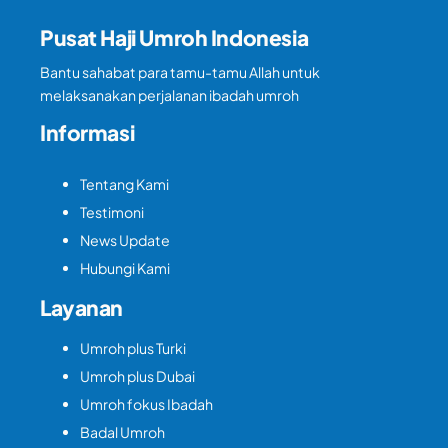
Pusat Haji Umroh Indonesia
Bantu sahabat para tamu-tamu Allah untuk
melaksanakan perjalanan ibadah umroh
Informasi
Tentang Kami
Testimoni
News Update
Hubungi Kami
Layanan
Umroh plus Turki
Umroh plus Dubai
Umroh fokus Ibadah
Badal Umroh