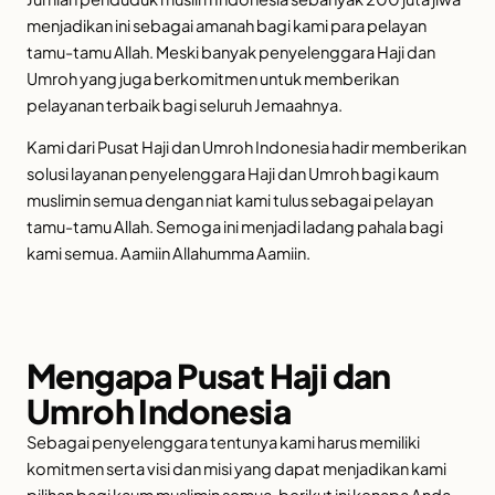
menjadikan ini sebagai amanah bagi kami para pelayan
tamu-tamu Allah. Meski banyak penyelenggara Haji dan
Umroh yang juga berkomitmen untuk memberikan
pelayanan terbaik bagi seluruh Jemaahnya.
Kami dari Pusat Haji dan Umroh Indonesia hadir memberikan
solusi layanan penyelenggara Haji dan Umroh bagi kaum
muslimin semua dengan niat kami tulus sebagai pelayan
tamu-tamu Allah. Semoga ini menjadi ladang pahala bagi
kami semua. Aamiin Allahumma Aamiin.
Mengapa Pusat Haji dan
Umroh Indonesia
Sebagai penyelenggara tentunya kami harus memiliki
komitmen serta visi dan misi yang dapat menjadikan kami